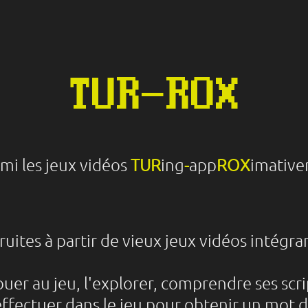
TUR-ROX
mi les jeux vidéos
TUR
ing
-
app
ROX
imative
uites à partir de vieux jeux vidéos intégra
r au jeu, l'explorer, comprendre ses scripts
 effectuer dans le jeu pour obtenir un mot 